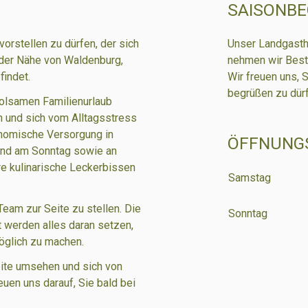
SAISONBE
orstellen zu dürfen, der sich
Unser
Landgasth
 der Nähe von Waldenburg,
nehmen wir Beste
findet.
Wir freuen uns, 
begrüßen zu dürf
holsamen Familienurlaub
n und sich vom Alltagsstress
onomische Versorgung in
ÖFFNUNGS
nd am Sonntag sowie an
re kulinarische Leckerbissen
Samstag
Team zur Seite zu stellen. Die
Sonntag
 werden alles daran setzen,
öglich zu machen.
eite umsehen und sich von
uen uns darauf, Sie bald bei